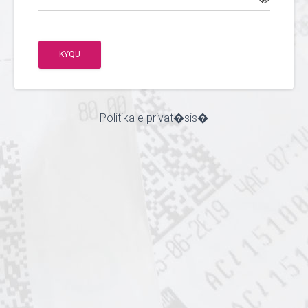
KYQU
Politika e privat�sis�