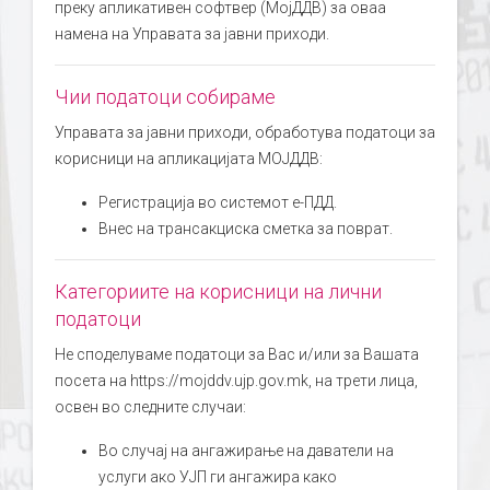
преку апликативен софтвер (МојДДВ) за оваа
намена на Управата за јавни приходи.
Чии податоци собираме
Управата за јавни приходи, обработува податоци за
корисници на апликацијата МОЈДДВ:
Регистрација во системот е-ПДД.
Внес на трансакциска сметка за поврат.
Категориите на корисници на лични
податоци
Не споделуваме податоци за Вас и/или за Вашата
посета на https://mojddv.ujp.gov.mk, на трети лица,
освен во следните случаи:
Во случај на ангажирање на даватели на
услуги ако УЈП ги ангажира како