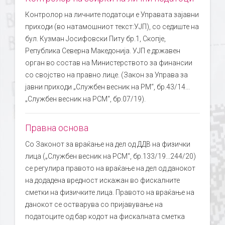
Контролор на личните податоци е Управата зајавни
приходи (во натамошниот текст:УЈП), со седиште на
бул. Кузман Јосифовски Питу бр.1, Скопје,
Република Северна Македонија. УЈП е државен
орган во состав на Министерството за финансии
со својство на правно лице. (Закон за Управа за
јавни приходи „Службен весник на РМ“, бр.43/14...
„Службен весник на РСМ“, бр.07/19).
Правна основа
Со Законот за враќање на дел од ДДВ на физички
лица („Службен весник на РСМ“, бр.133/19...244/20)
се регулира правото на враќање на дел од данокот
на додадена вредност искажан во фискалните
сметки на физичките лица. Правото на враќање на
данокот се остварува со пријавување на
податоците од бар кодот на фискалната сметка