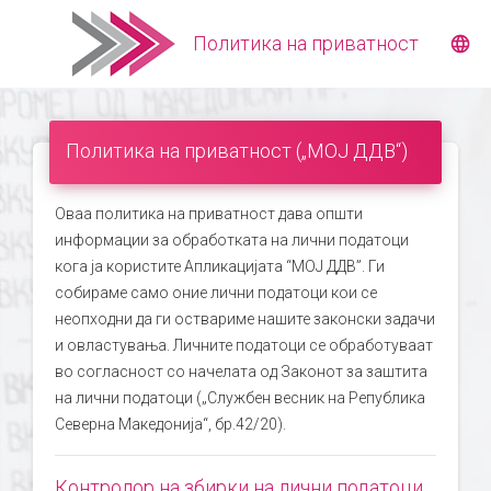
Политика на приватност
language
Политика на приватност („МОЈ ДДВ“)
Оваа политика на приватност дава општи
информации за обработката на лични податоци
кога ја користите Апликацијата “МОЈ ДДВ”. Ги
собираме само оние лични податоци кои се
неопходни да ги оствариме нашите законски задачи
и овластувања. Личните податоци се обработуваат
во согласност со начелата од Законот за заштита
на лични податоци („Службен весник на Република
Северна Македонија“, бр.42/20).
Контролор на збирки на лични податоци